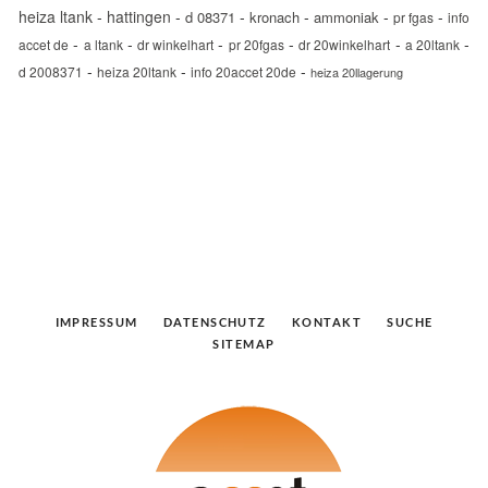
heiza ltank
-
hattingen
-
-
-
-
-
d 08371
kronach
ammoniak
pr fgas
info
-
-
-
-
-
-
accet de
a ltank
dr winkelhart
pr 20fgas
dr 20winkelhart
a 20ltank
-
-
-
d 2008371
heiza 20ltank
info 20accet 20de
heiza 20llagerung
IMPRESSUM
DATENSCHUTZ
KONTAKT
SUCHE
SITEMAP