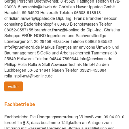
Sergej Perschin Beethovenstr. 8 45529 Hattingen Telefon 0172-
2369815 perschin@ubwin.de Christian Huwer Ippatec GmbH
Hauptstr. 69 54523 Hetzerath Telefon 06508-918913
christian.huwer@ippatec.de Dipl.-Ing.
Franz
Brandner neocon-
consulting Baderlehenkopf 4 83483 Bischofswiesen Telefon
08652-6557155 brandner.
franz
@t-online.de Dipl.-Ing. Christina
Schoppe PRÜF-NORD Ingenieure und Sachverständige
Lüneburger Str. 20 29456 Hitzacker Telefon 05862-985582
info@pruef-nord.de Markus Reyntjes mr envicons Umwelt- und
Baumanagement SiGeKo und Arbeitssicherheit Tammensiel 8
25849 Pellworm Telefon 04844-7899644 info@envicons.de
Philipp Rolla Rolla & Stoll Abwassertechnik GmbH Zu den
Luchbergen 50-52 14641 Nauen Telefon 03321-455884
rolla_stoll-awt@t-online.de
weiter
Fachbetriebe
Fachbetriebe Die Übergangsverordnung VUmwS vom 09.04.2010
fordert im § 3, dass bestimmte Tätigkeiten an Anlagen zum
Umgang mit wassergefährdenden Stoffen ausschließlich von