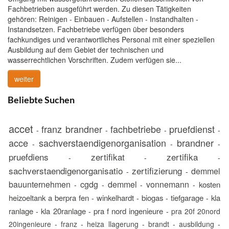
Fachbetrieben ausgeführt werden. Zu diesen Tätigkeiten
gehören: Reinigen - Einbauen - Aufstellen - Instandhalten -
Instandsetzen. Fachbetriebe verfügen über besonders
fachkundiges und verantwortliches Personal mit einer speziellen
Ausbildung auf dem Gebiet der technischen und
wasserrechtlichen Vorschriften. Zudem verfügen sie...
weiter
Beliebte Suchen
accet
franz brandner
fachbetriebe
pruefdienst
-
-
-
-
acce
sachverstaendigenorganisation
brandner
-
-
-
pruefdiens
zertifikat
zertifika
-
-
-
sachverstaendigenorganisatio
zertifizierung
demmel
-
-
bauunternehmen
cgdg
demmel
vonnemann
kosten
-
-
-
-
heizoeltank a berpra fen
winkelhardt
biogas
tiefgarage
kla
-
-
-
-
ranlage
kla 20ranlage
pra f nord ingenieure
-
-
-
pra 20f 20nord
20ingenieure
-
franz
-
heiza llagerung
-
brandt
-
ausbildung
-