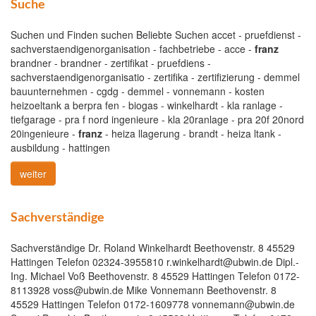
Suche
Suchen und Finden suchen Beliebte Suchen accet - pruefdienst -
sachverstaendigenorganisation - fachbetriebe - acce -
franz
brandner - brandner - zertifikat - pruefdiens -
sachverstaendigenorganisatio - zertifika - zertifizierung - demmel
bauunternehmen - cgdg - demmel - vonnemann - kosten
heizoeltank a berpra fen - biogas - winkelhardt - kla ranlage -
tiefgarage - pra f nord ingenieure - kla 20ranlage - pra 20f 20nord
20ingenieure -
franz
- heiza llagerung - brandt - heiza ltank -
ausbildung - hattingen
weiter
Sachverständige
Sachverständige Dr. Roland Winkelhardt Beethovenstr. 8 45529
Hattingen Telefon 02324-3955810 r.winkelhardt@ubwin.de Dipl.-
Ing. Michael Voß Beethovenstr. 8 45529 Hattingen Telefon 0172-
8113928 voss@ubwin.de Mike Vonnemann Beethovenstr. 8
45529 Hattingen Telefon 0172-1609778 vonnemann@ubwin.de