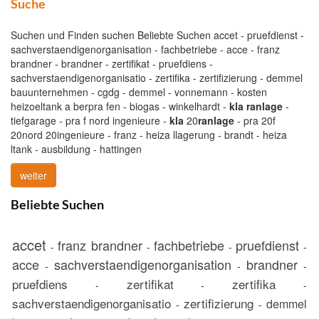
Suche
Suchen und Finden suchen Beliebte Suchen accet - pruefdienst -
sachverstaendigenorganisation - fachbetriebe - acce - franz
brandner - brandner - zertifikat - pruefdiens -
sachverstaendigenorganisatio - zertifika - zertifizierung - demmel
bauunternehmen - cgdg - demmel - vonnemann - kosten
heizoeltank a berpra fen - biogas - winkelhardt -
kla
ranlage
-
tiefgarage - pra f nord ingenieure -
kla
20
ranlage
- pra 20f
20nord 20ingenieure - franz - heiza llagerung - brandt - heiza
ltank - ausbildung - hattingen
weiter
Beliebte Suchen
accet
franz brandner
fachbetriebe
pruefdienst
-
-
-
-
acce
sachverstaendigenorganisation
brandner
-
-
-
pruefdiens
zertifikat
zertifika
-
-
-
sachverstaendigenorganisatio
zertifizierung
demmel
-
-