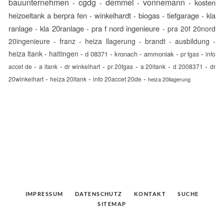
bauunternehmen
cgdg
demmel
vonnemann
kosten
-
-
-
-
heizoeltank a berpra fen
winkelhardt
biogas
tiefgarage
kla
-
-
-
-
ranlage
kla 20ranlage
pra f nord ingenieure
-
-
-
pra 20f 20nord
20ingenieure
-
franz
-
heiza llagerung
-
brandt
-
ausbildung
-
heiza ltank
-
hattingen
-
-
-
-
-
d 08371
kronach
ammoniak
pr fgas
info
-
-
-
-
-
-
accet de
a ltank
dr winkelhart
pr 20fgas
a 20ltank
d 2008371
dr
-
-
-
20winkelhart
heiza 20ltank
info 20accet 20de
heiza 20llagerung
IMPRESSUM
DATENSCHUTZ
KONTAKT
SUCHE
SITEMAP